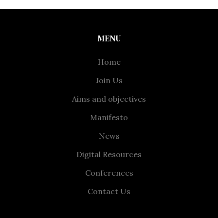
MENU
Home
Join Us
Aims and objectives
Manifesto
News
Digital Resources
Conferences
Contact Us